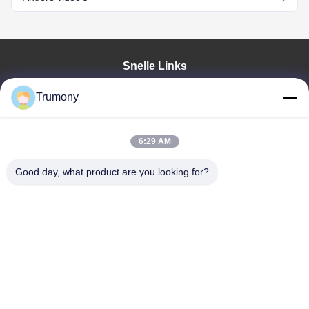
Snelle Links
Huis
Trumony
Producten
Videos
Ongeveer Ons
6:29 AM
Fabrieksreis
Good day, what product are you looking for?
Kwaliteitscontrole
Contacteer Ons
Nieuws
Gevallen
Trumony Aluminum Limited
86-512-62532616
sales4@trumony.com