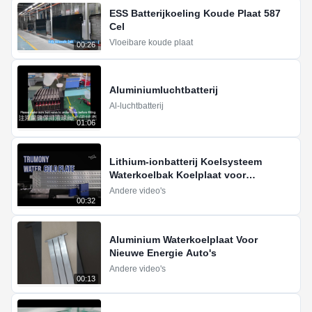
ESS Batterijkoeling Koude Plaat 587
Cel
Vloeibare koude plaat
00:26
Aluminiumluchtbatterij
Al-luchtbatterij
01:06
Lithium-ionbatterij Koelsysteem
Waterkoelbak Koelplaat voor
elektrische voertuigen
Andere video's
00:32
Aluminium Waterkoelplaat Voor
Nieuwe Energie Auto's
Andere video's
00:13