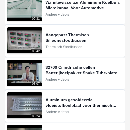
Warmtewisselaar Aluminium Koelbuis
Microkanaal Voor Automotive
Andere video's
00:31
Aangepast Thermisch
Siliconestootkussen
Thermisch Stootkussen
00:42
32700 Cilindrische cellen
Batterijkoelpakket Snake Tube-platen
voor elektrisch racevoertuig
Andere video's
03:07
Aluminium gesoldeerde
vloeistofkoelplaat voor thermisch
beheer van batterijen
Andere video's
00:24