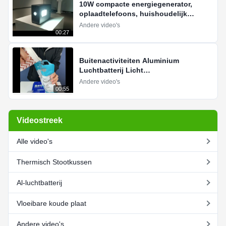
10W compacte energiegenerator,
oplaadtelefoons, huishoudelijk
urgentiegebruik
Andere video's
00:27
Buitenactiviteiten Aluminium
Luchtbatterij Licht
Zoutenergieopwekking
Andere video's
00:55
Videostreek
Alle video's
Thermisch Stootkussen
Al-luchtbatterij
Vloeibare koude plaat
Andere video's