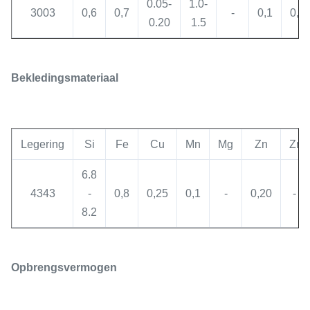
0.05-
1.0-
3003
0,6
0,7
-
0,1
0,0
0.20
1.5
Bekledingsmateriaal
Legering
Si
Fe
Cu
Mn
Mg
Zn
Zr
6.8
4343
-
0,8
0,25
0,1
-
0,20
-
8.2
Opbrengsvermogen