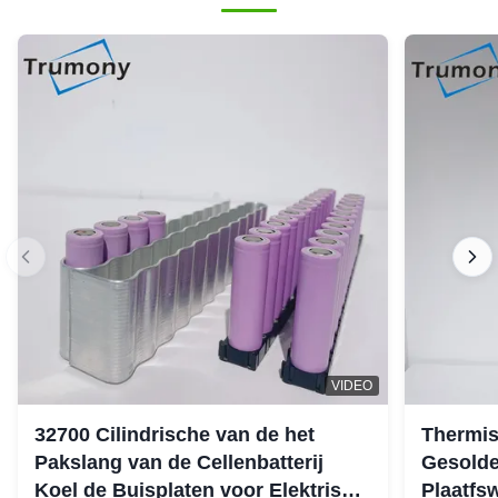
VIDEO
32700 Cilindrische van de het
Thermi
Pakslang van de Cellenbatterij
Gesolde
Koel de Buisplaten voor Elektrisch
Plaatfs