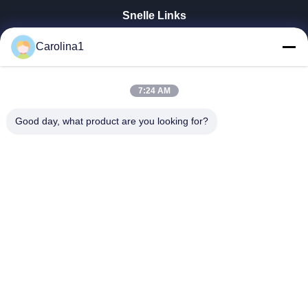
Snelle Links
Huis
Carolina1
Producten
Videos
Ongeveer Ons
7:24 AM
Fabrieksreis
Good day, what product are you looking for?
Kwaliteitscontrole
Contacteer Ons
Nieuws
Gevallen
Trumony Aluminum Limited
86-512-62532616
sales4@trumony.com
Follow Us