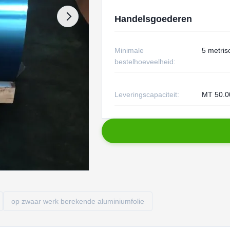
Handelsgoederen
Minimale
5 metris
bestelhoeveelheid:
Leveringscapaciteit:
MT 50.00
op zwaar werk berekende aluminiumfolie