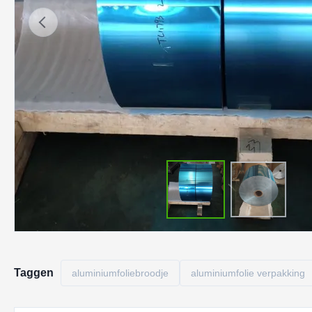
Taggen
aluminiumfoliebroodje
aluminiumfolie verpakking