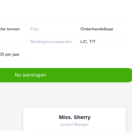
che tonnen
Prijs:
Onderhandelbaar
Betalingsvoorwaarden:
L/C, T/T
0 per jaar
N
u
a
a
n
v
r
a
g
e
n
Miss. Sherry
project Manger