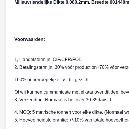
Milieuvriendelijke Dikte 0.080.2mm, Breedte 601440
Voorwaarden:
1, Handelstermijn: CIF/CFR/FOB
2, Betalingstermijn: 30% vóór production+70% vóór ver
100% onherroepelijke L/C bij gezicht
Of wij kunnen cummunicate met elkaar over dit deel bev
3, Verzending: Normaal is het over 30-35days. I
4, MOQ: 5 metrische tonnen voor elke dikte. (Normaal wo
5, Hoeveelheidstolerantie: +/-10% van totale hoeveelheid