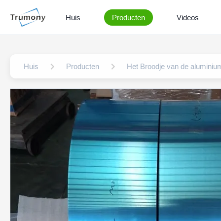
Huis
Producten
Videos
Huis
Producten
Het Broodje van de aluminium