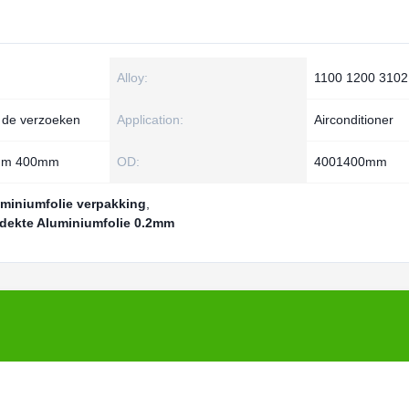
Alloy:
1100 1200 3102
 de verzoeken
Application:
Airconditioner
mm 400mm
OD:
4001400mm
uminiumfolie verpakking
,
edekte Aluminiumfolie 0.2mm