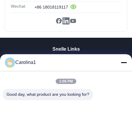
Wechat:
+86 18018119117
Snelle Links
Huis
Carolina1
Producten
Videos
Ongeveer Ons
1:06 PM
Fabrieksreis
Good day, what product are you looking for?
Kwaliteitscontrole
Contacteer Ons
Nieuws
Gevallen