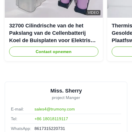
VIDEO
32700 Cilindrische van de het
Thermi
Pakslang van de Cellenbatterij
Gesolde
Koel de Buisplaten voor Elektrisch
Plaatfs
het Rennen Voertuig
Contact opnemen
Miss. Sherry
project Manger
E-mail:
sales4@trumony.com
Tel:
+86 18018119117
WhatsApp:
8617315220731