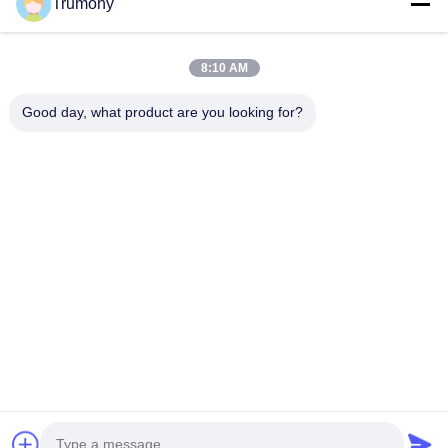
Trumony
Producten
Videos
Ongeveer Ons
8:10 AM
Fabrieksreis
Good day, what product are you looking for?
Kwaliteitscontrole
Contacteer Ons
Nieuws
Gevallen
Trumony Aluminum Limited
86-512-62532616
sales4@trumony.com
Follow Us
© 2026 Trumony Aluminum Limited. All Rights Reserved.