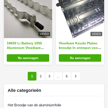
VIDEO
VIDEO
18650 Li Battery 1050
Vloeibare Koude Platen
Aluminium Vloeibare
broodje In entrepot voor
Koude Plaat
het Koelen Elektronika
Nu aanvragen
Nu aanvragen
1
2
3
...
6
Alle categorieën
Het Broodje van de aluminiumfolie