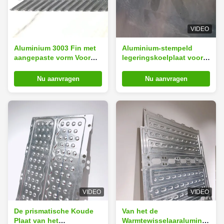
VIDEO
Aluminium 3003 Fin met
Aluminium-stempeld
aangepaste vorm Voor
legeringskoelplaat voor
koud plaat in thermisch
EV-prismatische
beheer
batterijonderkoeling
Nu aanvragen
Nu aanvragen
VIDEO
VIDEO
De prismatische Koude
Van het de
Plaat van het
Warmtewisselaaraluminium