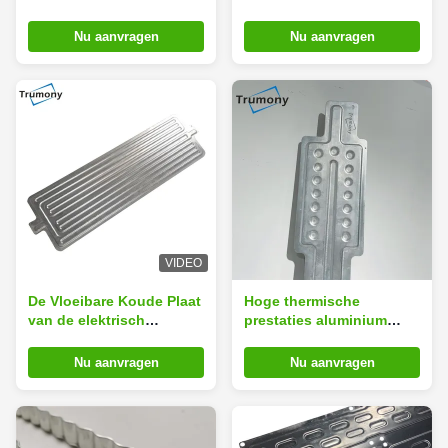
Cellenaluminium voor
van het batterijpak
New Energy-Auto
eindigt de Koel de
Nu aanvragen
Nu aanvragen
Plaatmolen
VIDEO
De Vloeibare Koude Plaat
Hoge thermische
van de elektrisch
prestaties aluminium
voertuigbatterij voor
koellichaam water koude
Warmtewisselaars
plaat voor personenauto
Nu aanvragen
Nu aanvragen