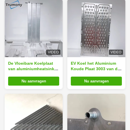
VIDEO
VIDEO
De Vloeibare Koelplaat
EV Koel het Aluminium
van aluminiumheatsink
Koude Plaat 3003 van de
voor het Systeem van de
pakbatterij het Solderen
Energieopslag
Proces
Nu aanvragen
Nu aanvragen