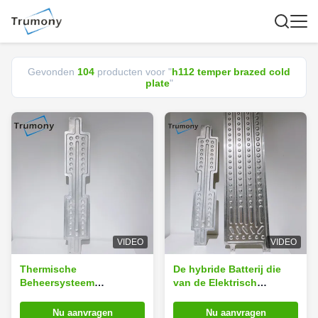
Gevonden
104
producten voor "
h112 temper brazed cold
plate
"
VIDEO
VIDEO
Thermische
De hybride Batterij die
Beheersysteem
van de Elektrisch
Gesoldeerde Vloeibare
voertuig Prismatische Cel
Koude Plaatfsw Gelaste
Gesoldeerde Koude Plaat
Nu aanvragen
Nu aanvragen